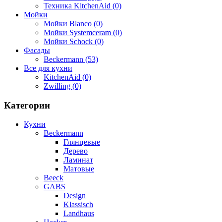
Техника KitchenAid (0)
Мойки
Мойки Blanco (0)
Мойки Systemceram (0)
Мойки Schock (0)
Фасады
Beckermann (53)
Все для кухни
KitchenAid (0)
Zwilling (0)
Категории
Кухни
Beckermann
Глянцевые
Дерево
Ламинат
Матовые
Beeck
GABS
Design
Klassisch
Landhaus