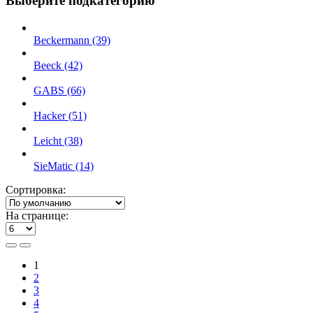
Выберите подкатегорию
Beckermann (39)
Beeck (42)
GABS (66)
Hacker (51)
Leicht (38)
SieMatic (14)
Сортировка:
На странице:
1
2
3
4