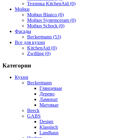
Техника KitchenAid (0)
Мойки
Мойки Blanco (0)
Мойки Systemceram (0)
Мойки Schock (0)
Фасады
Beckermann (53)
Все для кухни
KitchenAid (0)
Zwilling (0)
Категории
Кухни
Beckermann
Глянцевые
Дерево
Ламинат
Матовые
Beeck
GABS
Design
Klassisch
Landhaus