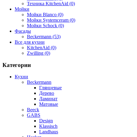
Техника KitchenAid (0)
Мойки
Мойки Blanco (0)
Мойки Systemceram (0)
Мойки Schock (0)
Фасады
Beckermann (53)
Все для кухни
KitchenAid (0)
Zwilling (0)
Категории
Кухни
Beckermann
Глянцевые
Дерево
Ламинат
Матовые
Beeck
GABS
Design
Klassisch
Landhaus