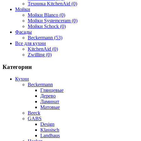
Техника KitchenAid (0)
Мойки
Мойки Blanco (0)
Мойки Systemceram (0)
Мойки Schock (0)
Фасады
Beckermann (53)
Все для кухни
KitchenAid (0)
Zwilling (0)
Категории
Кухни
Beckermann
Глянцевые
Дерево
Ламинат
Матовые
Beeck
GABS
Design
Klassisch
Landhaus