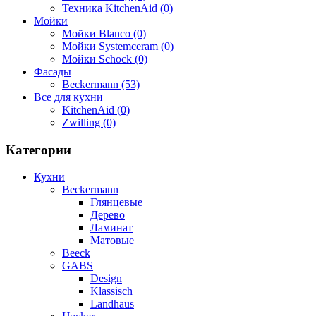
Техника KitchenAid (0)
Мойки
Мойки Blanco (0)
Мойки Systemceram (0)
Мойки Schock (0)
Фасады
Beckermann (53)
Все для кухни
KitchenAid (0)
Zwilling (0)
Категории
Кухни
Beckermann
Глянцевые
Дерево
Ламинат
Матовые
Beeck
GABS
Design
Klassisch
Landhaus