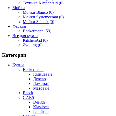
Техника KitchenAid (0)
Мойки
Мойки Blanco (0)
Мойки Systemceram (0)
Мойки Schock (0)
Фасады
Beckermann (53)
Все для кухни
KitchenAid (0)
Zwilling (0)
Категории
Кухни
Beckermann
Глянцевые
Дерево
Ламинат
Матовые
Beeck
GABS
Design
Klassisch
Landhaus