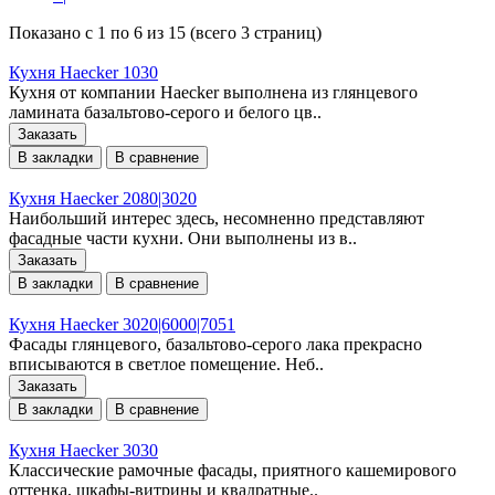
Показано с 1 по 6 из 15 (всего 3 страниц)
Кухня Haecker 1030
Кухня от компании Haecker выполнена из глянцевого
ламината базальтово-серого и белого цв..
Заказать
В закладки
В сравнение
Кухня Haecker 2080|3020
Наибольший интерес здесь, несомненно представляют
фасадные части кухни. Они выполнены из в..
Заказать
В закладки
В сравнение
Кухня Haecker 3020|6000|7051
Фасады глянцевого, базальтово-серого лака прекрасно
вписываются в светлое помещение. Неб..
Заказать
В закладки
В сравнение
Кухня Haecker 3030
Классические рамочные фасады, приятного кашемирового
оттенка, шкафы-витрины и квадратные..