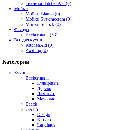
Техника KitchenAid (0)
Мойки
Мойки Blanco (0)
Мойки Systemceram (0)
Мойки Schock (0)
Фасады
Beckermann (53)
Все для кухни
KitchenAid (0)
Zwilling (0)
Категории
Кухни
Beckermann
Глянцевые
Дерево
Ламинат
Матовые
Beeck
GABS
Design
Klassisch
Landhaus