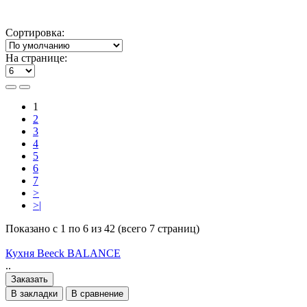
Сортировка:
На странице:
1
2
3
4
5
6
7
>
>|
Показано с 1 по 6 из 42 (всего 7 страниц)
Кухня Beeck BALANCE
..
Заказать
В закладки
В сравнение