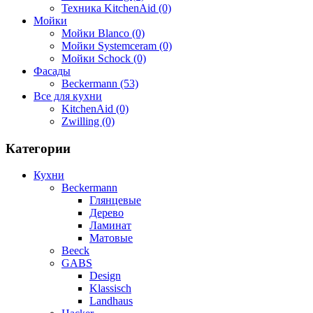
Техника KitchenAid (0)
Мойки
Мойки Blanco (0)
Мойки Systemceram (0)
Мойки Schock (0)
Фасады
Beckermann (53)
Все для кухни
KitchenAid (0)
Zwilling (0)
Категории
Кухни
Beckermann
Глянцевые
Дерево
Ламинат
Матовые
Beeck
GABS
Design
Klassisch
Landhaus