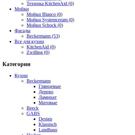
Техника KitchenAid (0)
Мойки
Мойки Blanco (0)
Мойки Systemceram (0)
Мойки Schock (0)
Фасады
Beckermann (53)
Все для кухни
KitchenAid (0)
Zwilling (0)
Категории
Кухни
Beckermann
Глянцевые
Дерево
Ламинат
Матовые
Beeck
GABS
Design
Klassisch
Landhaus